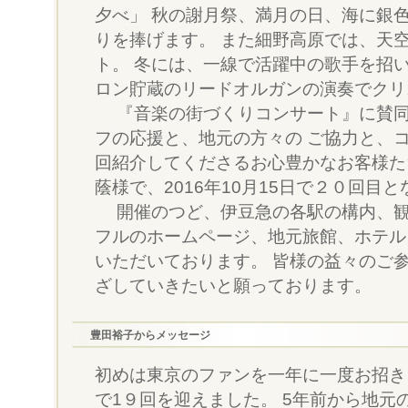
夕べ」 秋の謝月祭、満月の日、海に銀
りを捧げます。 また細野高原では、天
ト。 冬には、一線で活躍中の歌手を招
ロン貯蔵のリードオルガンの演奏でクリ
『音楽の街づくりコンサート』に賛同
フの応援と、地元の方々の ご協力と、
回紹介してくださるお心豊かなお客様た
蔭様で、2016年10月15日で２０回目
開催のつど、伊豆急の各駅の構内、観
フルのホームページ、地元旅館、ホテル
いただいております。 皆様の益々のご
ざしていきたいと願っております。
豊田裕子からメッセージ
初めは東京のファンを一年に一度お招き
で1９回を迎えました。 5年前から地元