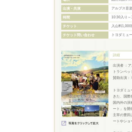
アルプス音
出演・共演
10:30入り～
時間
入山料1,0
チケット
トヨダミュ
チケット問い合わせ
詳細
出演者 ：ア
トランペット
賛助出演： 
トヨダミュ
きた、国際
国内外の演
ート」を開
主宰の豊田
ートやショ