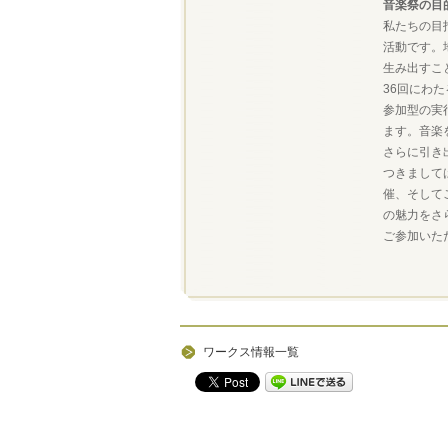
音楽祭の目
私たちの目
活動です。
生み出すこ
36回にわ
参加型の実
ます。音楽
さらに引き
つきまして
催、そして
の魅力をさ
ご参加いた
ワークス情報一覧