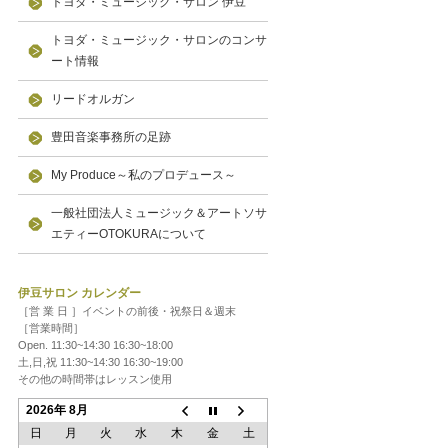
トヨダ・ミュージック・サロン 伊豆
トヨダ・ミュージック・サロンのコンサ
ート情報
リードオルガン
豊田音楽事務所の足跡
My Produce～私のプロデュース～
一般社団法人ミュージック＆アートソサ
エティーOTOKURAについて
伊豆サロン カレンダー
［営 業 日 ］イベントの前後・祝祭日＆週末
［営業時間］
Open. 11:30~14:30 16:30~18:00
土,日,祝 11:30~14:30 16:30~19:00
その他の時間帯はレッスン使用
2026年 8月
日
月
火
水
木
金
土