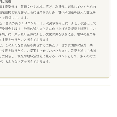
的と意義
指す音楽祭は、芸術文化を地域に広げ、次世代に継承していくための
地域住民と観光客がともに音楽を楽しみ、世代や国籍を超えた交流を
とを目指しています。
たる「音楽の街づくりコンサート」の経験をもとに、新しい試みとして
行委員会を設け、地元の皆さまと共に作り上げる音楽祭を計画してい
を媒介に、東伊豆町全体に新しい文化の風を吹き込み、地域の魅力を
出す場を作りたいと考えております
は、この新たな音楽祭を実現するにあたり、ぜひ貴団体の協賛・共
ご支援を賜りたく、ご提案をさせていただきます。音楽を通じて地域
らに発信し、観光や地域活性化に繋がるイベントとして、多くの方に
だけるような内容を考えております。