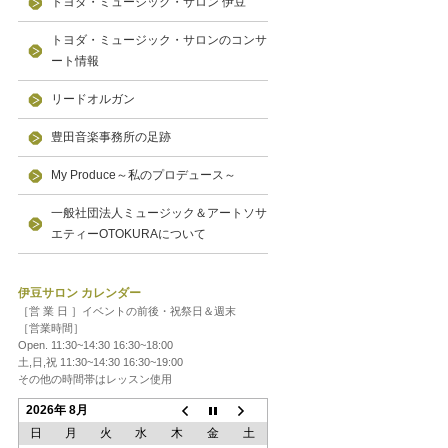
トヨダ・ミュージック・サロン 伊豆
トヨダ・ミュージック・サロンのコンサ
ート情報
リードオルガン
豊田音楽事務所の足跡
My Produce～私のプロデュース～
一般社団法人ミュージック＆アートソサ
エティーOTOKURAについて
伊豆サロン カレンダー
［営 業 日 ］イベントの前後・祝祭日＆週末
［営業時間］
Open. 11:30~14:30 16:30~18:00
土,日,祝 11:30~14:30 16:30~19:00
その他の時間帯はレッスン使用
2026年 8月
日
月
火
水
木
金
土