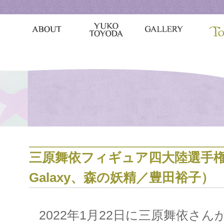
三原舞依フィギュア四大陸選手
Galaxy、森の妖精／豊田裕子）
2022年1月22日に三原舞依さ