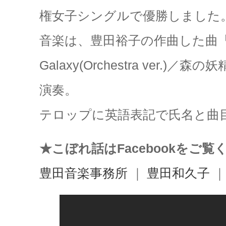
権女子シングルで優勝しました
音楽は、豊田裕子の作曲した曲「C
Galaxy(Orchestra ver.)／森の妖精(F
演奏。
テロップに英語表記で氏名と曲
★こぼれ話はFacebookをご覧
豊田音楽事務所
｜
豊田和久子