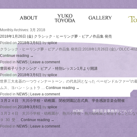
Monthly Archives:
3月 2018
2018年1月26日 (金) クラシック・ヒーリング夢・ピアノ作品集 発売
Posted on
2018年3月6日
by
splice
クラシック・ヒーリング夢・ピアノ作品集 発売日:2018年1月26日 (金)／DLCC-402
Continue reading
→
Posted in
NEWS
|
Leave a comment
豊田裕子リラクシング・ピアノ・特別レッスン1月より開講
Posted on
2018年3月6日
by
splice
世界三大名器の一つウィンナートーン」の代名詞となった ベーゼンドルファー”の最
ムス、ヨハン・シュトラ …
Continue reading
→
Posted in
NEWS
|
Leave a comment
３月２４日 大川小学校・幼稚園、閉校閉園記念式典、学舎感謝音楽会開催
Posted on
2018年3月6日
by
splice
HOME
豊田音楽事務所について
３月２４日 大川小学校・幼稚園が、熱川小学校・熱川幼稚園と統合することにな
９: 30 受 …
Continue reading
→
Posted in
NEWS
|
Leave a comment