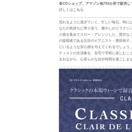
各CDショップ、アマゾン他700か所で販売し
詳しくは
こちら
＿＿＿＿＿＿＿＿＿＿＿＿＿＿＿＿＿＿＿＿
流れるように過ぎていく、忙しい毎日。時に
なたの気持ちに寄り添う、癒やしのリラクシ
ク曲を集めてスロー・アレンジした、贅沢な
の提唱者である注目のピアニスト・豊田裕子
にいるような安心感を与えてくれるでしょう
ティストの生演奏を、自宅で手軽に楽しむこ
まれながら、心安らかな自分時間を過ごしませ
＿＿＿＿＿＿＿＿＿＿＿＿＿＿＿＿＿＿＿＿