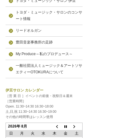
トヨダ・ミュージック・サロン 伊豆
トヨダ・ミュージック・サロンのコンサ
ート情報
リードオルガン
豊田音楽事務所の足跡
My Produce～私のプロデュース～
一般社団法人ミュージック＆アートソサ
エティーOTOKURAについて
伊豆サロン カレンダー
［営 業 日 ］イベントの前後・祝祭日＆週末
［営業時間］
Open. 11:30~14:30 16:30~18:00
土,日,祝 11:30~14:30 16:30~19:00
その他の時間帯はレッスン使用
2026年 8月
日
月
火
水
木
金
土