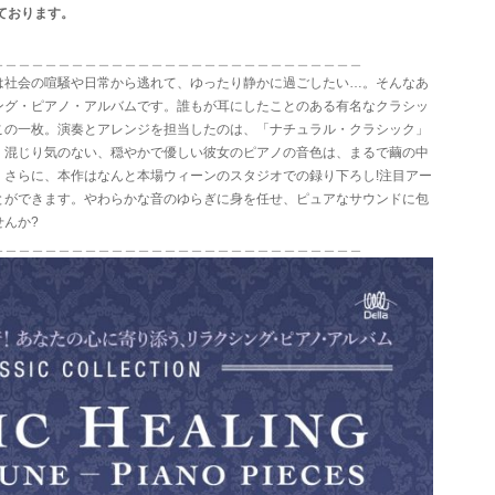
ております。
＿＿＿＿＿＿＿＿＿＿＿＿＿＿＿＿＿＿＿＿＿＿＿＿＿＿＿＿
は社会の喧騒や日常から逃れて、ゆったり静かに過ごしたい…。そんなあ
ング・ピアノ・アルバムです。誰もが耳にしたことのある有名なクラシッ
この一枚。演奏とアレンジを担当したのは、「ナチュラル・クラシック」
。混じり気のない、穏やかで優しい彼女のピアノの音色は、まるで繭の中
。さらに、本作はなんと本場ウィーンのスタジオでの録り下ろし!注目アー
とができます。やわらかな音のゆらぎに身を任せ、ピュアなサウンドに包
んか?
＿＿＿＿＿＿＿＿＿＿＿＿＿＿＿＿＿＿＿＿＿＿＿＿＿＿＿＿